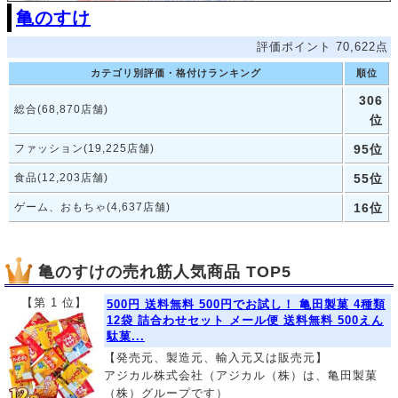
亀のすけ
評価ポイント 70,622点
カテゴリ別評価・格付けランキング
順位
306
総合(68,870店舗)
位
ファッション(19,225店舗)
95位
食品(12,203店舗)
55位
ゲーム、おもちゃ(4,637店舗)
16位
亀のすけの売れ筋人気商品 TOP5
【第 1 位】
500円 送料無料 500円でお試し！ 亀田製菓 4種類
12袋 詰合わせセット メール便 送料無料 500えん
駄菓...
【発売元、製造元、輸入元又は販売元】
アジカル株式会社（アジカル（株）は、亀田製菓
（株）グループです）