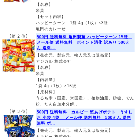
【名称】
米菓
【セット内容】
ハッピーターン 1袋 4g（1枚）×3袋
亀田のカレーせ...
【第 2 位】
500円 送料無料 亀田製菓 ハッピーターン 15袋
メール便 送料無料 ポイント消化 訳あり 500え
ん 送料...
【発売元、製造元、輸入元又は販売元】
アジカル 株式会社
【名称】
米菓
【内容量】
1袋 4g（1枚）×15袋
【原材料】
うるち米（国産、米国産）、植物油脂、砂糖、でん
粉、たん白加水分解...
【第 3 位】
500円 送料無料 カルビー 堅あげポテト うすし
お 小袋 4袋 メール便 送料無料 500えん 送料
無料 ポ...
【発売元、製造元、輸入元又は販売元】
カルビー 株式会社