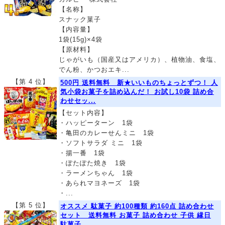
【名称】
スナック菓子
【内容量】
1袋(15g)×4袋
【原材料】
じゃがいも（国産又はアメリカ）、植物油、食塩、
でん粉、かつおエキ...
【第 4 位】
500円 送料無料 新★いいものちょっとずつ！ 人
気小袋お菓子を詰め込んだ！ お試し10袋 詰め合
わせセッ...
【セット内容】
・ハッピーターン 1袋
・亀田のカレーせんミニ 1袋
・ソフトサラダ ミニ 1袋
・揚一番 1袋
・ぽたぽた焼き 1袋
・ラーメンちゃん 1袋
・あられマヨネーズ 1袋
・...
【第 5 位】
オススメ 駄菓子 約100種類 約160点 詰め合わせ
セット 送料無料 お菓子 詰め合わせ 子供 縁日
駄菓子 ...