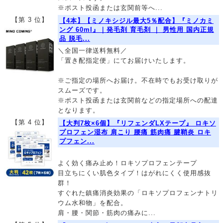
※ポスト投函または玄関前等へ...
【第 3 位】
【4本】【ミノキシジル最大5％配合】『ミノカミ
ング 60ml』｜発毛剤 育毛剤 ｜ 男性用 国内正規
品 脱毛...
＼全国一律送料無料／
「置き配指定便」にてお届けいたします。
※ご指定の場所へお届け。不在時でもお受け取りが
スムーズです。
※ポスト投函または玄関前などの指定場所への配達
となります。
【第 4 位】
【大判7枚×6個】『リフェンダLXテープ』 ロキソ
プロフェン湿布 肩こり 腰痛 筋肉痛 腱鞘炎 ロキ
プフェン...
よく効く痛み止め！ロキソプロフェンテープ
目立ちにくい肌色タイプ！はがれにくく使用感抜
群！
すぐれた鎮痛消炎効果の「ロキソプロフェンナトリ
ウム水和物」を配合。
肩・腰・関節・筋肉の痛みに...