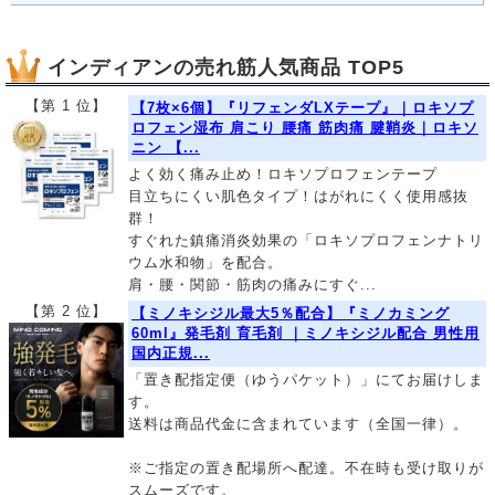
インディアンの売れ筋人気商品 TOP5
【第 1 位】
【7枚×6個】『リフェンダLXテープ』｜ロキソプ
ロフェン湿布 肩こり 腰痛 筋肉痛 腱鞘炎｜ロキソ
ニン 【...
よく効く痛み止め！ロキソプロフェンテープ
目立ちにくい肌色タイプ！はがれにくく使用感抜
群！
すぐれた鎮痛消炎効果の「ロキソプロフェンナトリ
ウム水和物」を配合。
肩・腰・関節・筋肉の痛みにすぐ...
【第 2 位】
【ミノキシジル最大5％配合】『ミノカミング
60ml』発毛剤 育毛剤 ｜ミノキシジル配合 男性用
国内正規...
「置き配指定便（ゆうパケット）」にてお届けしま
す。
送料は商品代金に含まれています（全国一律）。
※ご指定の置き配場所へ配達。不在時も受け取りが
スムーズです。