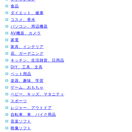
食品
ダイエット、健康
コスメ、香水
パソコン、周辺機器
AV機器、カメラ
家電
家具、インテリア
花、ガーデニング
キッチン、生活雑貨、日用品
DIY、工具、文具
ペット用品
楽器、趣味、学習
ゲーム、おもちゃ
ベビー、キッズ、マタニティ
スポーツ
レジャー、アウトドア
自転車、車、バイク用品
音楽ソフト
映像ソフト