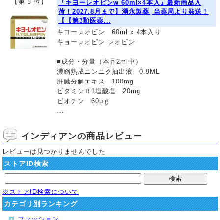
【第 5 位】
『キヨーレオピンw 60ml×4本入』最新商品入
荷！2027.8月まで】湧永製薬│当薬局より発送！
【【第3類医薬...
キヨーレオピン 60ml x 4本入り
キョーレオピン レオピン
■成分・分量（本品2ml中）
濃縮熟成ニンニク抽出液 0.9ML
肝臓分解エキス 100mg
ビタミンＢ1塩酸塩 20mg
ビオチン 60μｇ
...
インディアンの商品レビュー
レビューは見つかりませんでした
ストアID検索
※ストアID検索について
カテゴリ別ランキング
ファッション